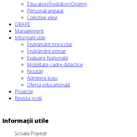
Educatori/Învățători/Diriginți
Personal angajat
Colective elevi
ORARE
Management
Informații utile
Învățământ preșcolar
Învățământ primar
Evaluare Națională
Mobilitate cadre didactice
Noutăți
Admitere liceu
Oferta educațională
Proiecte
Revista școlii
Informații utile
Școala Popești