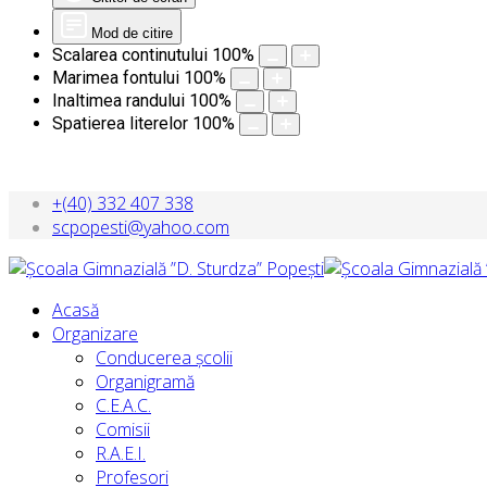
Mod de citire
Scalarea continutului
100
%
Marimea fontului
100
%
Inaltimea randului
100
%
Spatierea literelor
100
%
+(40) 332 407 338
scpopesti@yahoo.com
Acasă
Organizare
Conducerea școlii
Organigramă
C.E.A.C.
Comisii
R.A.E.I.
Profesori