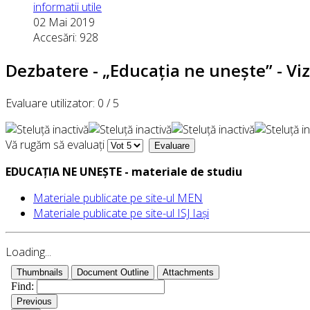
informatii utile
02 Mai 2019
Accesări: 928
Dezbatere - „Educația ne unește” - Vi
Evaluare utilizator:
0
/
5
Vă rugăm să evaluați
EDUCAŢIA NE UNEŞTE - materiale de studiu
Materiale publicate pe site-ul MEN
Materiale publicate pe site-ul ISJ Iași
Loading...