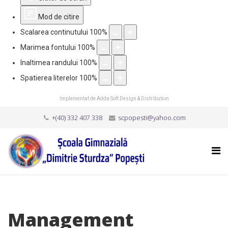
Mod de citire
Scalarea continutului
100
%
Marimea fontului
100
%
Inaltimea randului
100
%
Spatierea literelor
100
%
Implementat de
Adda Soft Design & Distribution
+(40) 332 407 338
scpopesti@yahoo.com
Management