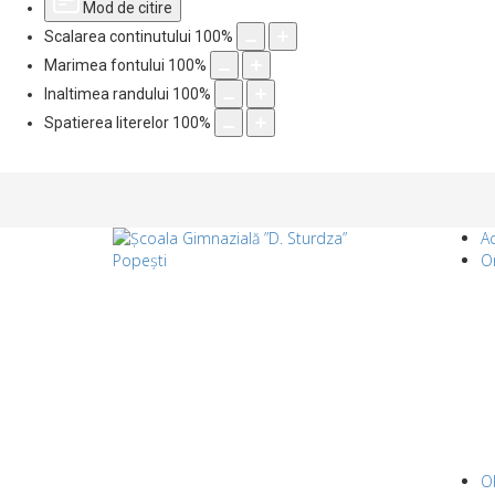
Mod de citire
Scalarea continutului
100
%
Marimea fontului
100
%
Inaltimea randului
100
%
Spatierea literelor
100
%
A
O
O