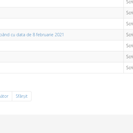
Scr
Scr
Scr
cepând cu data de 8 februarie 2021
Scr
Scr
Scr
Scr
ător
Sfârșit