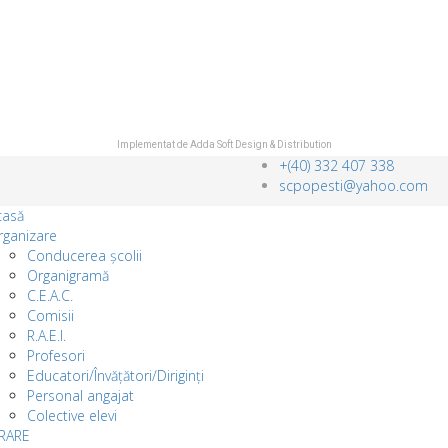
Implementat de
Adda Soft Design & Distribution
+(40) 332 407 338
scpopesti@yahoo.com
casă
rganizare
Conducerea școlii
Organigramă
C.E.A.C.
Comisii
R.A.E.I.
Profesori
Educatori/Învățători/Diriginți
Personal angajat
Colective elevi
RARE