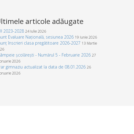
ltimele articole adăugate
DI 2023-2028
24 Iulie 2026
unt Evaluare Națională, sesiunea 2026
19 Iunie 2026
unț înscrieri clasa pregătitoare 2026-2027
13 Martie
26
âmpeie școlărești - Numărul 5 - Februarie 2026
27
bruarie 2026
ar gimnaziu actualizat la data de 08.01.2026
26
bruarie 2026