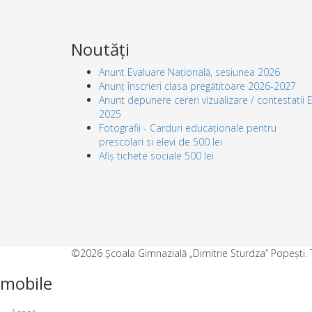
Noutăți
Anunt Evaluare Națională, sesiunea 2026
Anunț înscrieri clasa pregătitoare 2026-2027
Anunt depunere cereri vizualizare / contestatii 
2025
Fotografii - Carduri educaționale pentru
prescolari si elevi de 500 lei
Afiș tichete sociale 500 lei
©2026 Școala Gimnazială „Dimitrie Sturdza” Popești. T
mobile