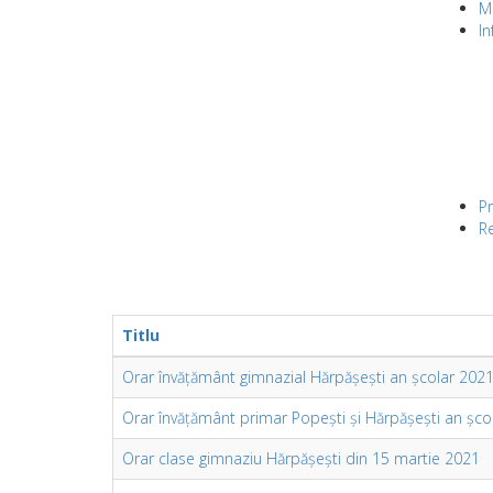
M
In
Pr
Re
Titlu
Orar învățământ gimnazial Hărpășești an școlar 202
Orar învățământ primar Popești și Hărpășești an șc
Orar clase gimnaziu Hărpășești din 15 martie 2021