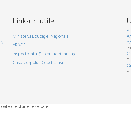
Link-uri utile
U
P
Ministerul Educației Naționale
An
EN
An
ARACIP
20
Inspectoratul Școlar Județean Iași
Cr
Fe
Casa Corpului Didactic Iași
Or
Fe
oate drepturile rezervate.