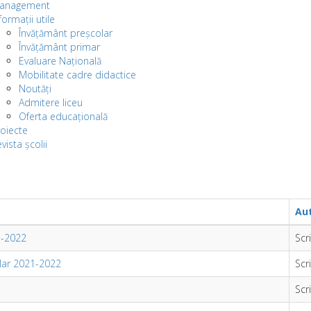
anagement
formații utile
Învățământ preșcolar
Învățământ primar
Evaluare Națională
Mobilitate cadre didactice
Noutăți
Admitere liceu
Oferta educațională
oiecte
vista școlii
Au
1-2022
Scr
olar 2021-2022
Scr
Scr