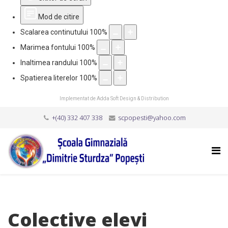
Mod de citire
Scalarea continutului
100
%
Marimea fontului
100
%
Inaltimea randului
100
%
Spatierea literelor
100
%
Implementat de
Adda Soft Design & Distribution
+(40) 332 407 338
scpopesti@yahoo.com
Colective elevi