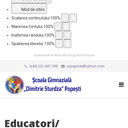
Mod de citire
Scalarea continutului
100
%
Marimea fontului
100
%
Inaltimea randului
100
%
Spatierea literelor
100
%
Implementat de
Adda Soft Design & Distribution
+(40) 332 407 338
scpopesti@yahoo.com
Educatori/