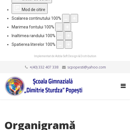
Mod de citire
Scalarea continutului
100
%
Marimea fontului
100
%
Inaltimea randului
100
%
Spatierea literelor
100
%
Implementat de
Adda Soft Design & Distribution
+(40) 332 407 338
scpopesti@yahoo.com
Organigramă