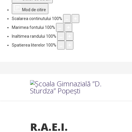
Mod de citire
Scalarea continutului
100
%
Marimea fontului
100
%
Inaltimea randului
100
%
Spatierea literelor
100
%
R.A.E.I.