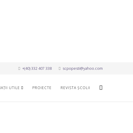
+(40) 332 407 338
scpopesti@yahoo.com
AȚII UTILE
PROIECTE
REVISTA ȘCOLII