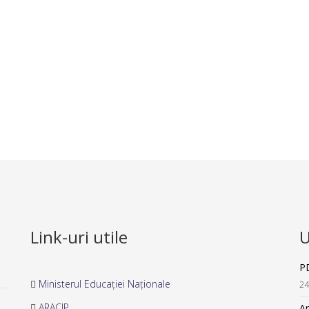
Link-uri utile
U
P
Ministerul Educației Naționale
24
ARACIP
An